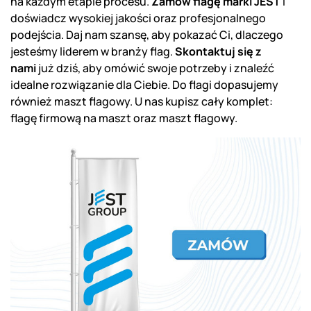
na każdym etapie procesu.
Zamów flagę marki JEST
i
doświadcz wysokiej jakości oraz profesjonalnego
podejścia. Daj nam szansę, aby pokazać Ci, dlaczego
jesteśmy liderem w branży flag.
Skontaktuj się z
nami
już dziś, aby omówić swoje potrzeby i znaleźć
idealne rozwiązanie dla Ciebie. Do flagi dopasujemy
również maszt flagowy. U nas kupisz cały komplet:
flagę firmową na maszt oraz
maszt flagowy
.