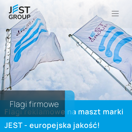
Flagi firmowe
Flagi reklamowe na maszt marki
JEST - europejska jakość!