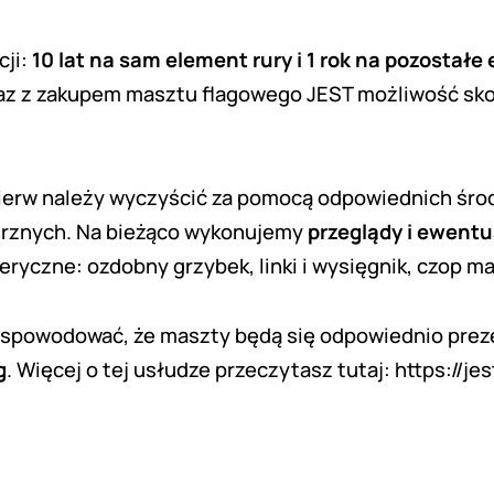
cji:
10 lat na sam element rury i 1 rok na pozosta
 wraz z zakupem masztu flagowego JEST możliwość sko
pierw należy wyczyścić za pomocą odpowiednich środ
trznych. Na bieżąco wykonujemy
przeglądy i ewent
yczne: ozdobny grzybek, linki i wysięgnik, czop mas
 spowodować, że maszty będą się odpowiednio prez
g
. Więcej o tej usłudze przeczytasz tutaj:
https://je