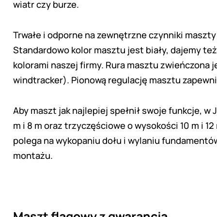
wiatr czy burze.
Trwałe i odporne na zewnętrzne czynniki maszty 
Standardowo kolor masztu jest biały, dajemy t
kolorami naszej firmy. Rura masztu zwieńczona j
windtracker). Pionową regulację masztu zapewni
Aby maszt jak najlepiej spełnił swoje funkcje,
m i 8 m oraz trzyczęściowe o wysokości 10 m i 1
polega na wykopaniu dołu i wylaniu fundamentów.
montażu.
Maszt flagowy z gwarancją