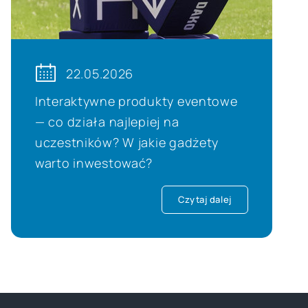
22.05.2026
Interaktywne produkty eventowe
— co działa najlepiej na
uczestników? W jakie gadżety
warto inwestować?
Czytaj dalej
JEST Group