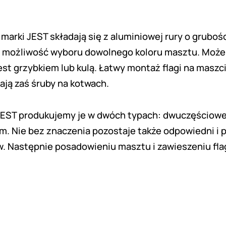
marki JEST składają się z aluminiowej rury o grubo
eż możliwość wyboru dowolnego koloru masztu. Może
est grzybkiem lub kulą. Łatwy montaż flagi na maszci
ają zaś śruby na kotwach.
 w JEST produkujemy je w dwóch typach: dwuczęściow
2 m. Nie bez znaczenia pozostaje także odpowiedni i 
 Następnie posadowieniu masztu i zawieszeniu flagi