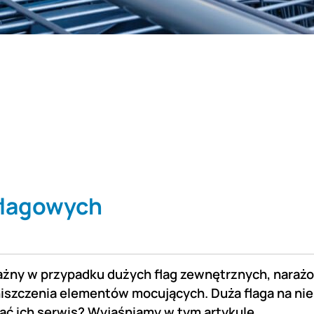
flagowych
ważny w przypadku dużych flag zewnętrznych, narażon
iszczenia elementów mocujących. Duża flaga na nie
dać ich serwis? Wyjaśniamy w tym artykule.